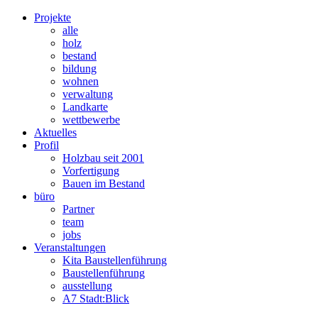
Projekte
alle
holz
bestand
bildung
wohnen
verwaltung
Landkarte
wettbewerbe
Aktuelles
Profil
Holzbau seit 2001
Vorfertigung
Bauen im Bestand
büro
Partner
team
jobs
Veranstaltungen
Kita Baustellenführung
Baustellenführung
ausstellung
A7 Stadt:Blick