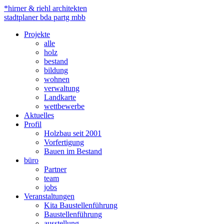
*hirner & riehl architekten
stadtplaner bda partg mbb
Projekte
alle
holz
bestand
bildung
wohnen
verwaltung
Landkarte
wettbewerbe
Aktuelles
Profil
Holzbau seit 2001
Vorfertigung
Bauen im Bestand
büro
Partner
team
jobs
Veranstaltungen
Kita Baustellenführung
Baustellenführung
ausstellung