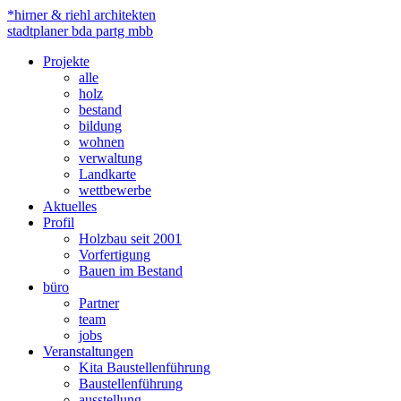
*hirner & riehl architekten
stadtplaner bda partg mbb
Projekte
alle
holz
bestand
bildung
wohnen
verwaltung
Landkarte
wettbewerbe
Aktuelles
Profil
Holzbau seit 2001
Vorfertigung
Bauen im Bestand
büro
Partner
team
jobs
Veranstaltungen
Kita Baustellenführung
Baustellenführung
ausstellung